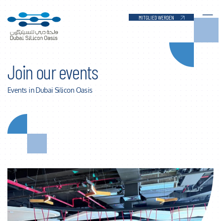
DSO Event Calendar - Dubai Silicon Oasis
Zum Hauptinhalt springen
MITGLIED WERDEN
Join our events
Events in Dubai Silicon Oasis