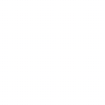
GESCHÄFT
Eröffnen Sie ein Geschäft
Business Unterstützung
Schlüsselindustrien
Partner
Datenmanagement
Erweitern Sie auf DSO
Geschäft in DSO
Firmenverzeichnis
LEBENSSTIL
Entdecken
Dubai Digital Park
Lebe in DSO
Speisen Sie im DSO