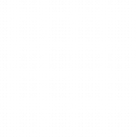
suchen?
SENDEN SIE EINE ANFRAGE
Gibt Pflichtfelder an
Melden Sie sich für unseren Newsletter an
Beim Laden des Feldes "text ist ein Fehler
Get started
aufgetreten.
Wir spammen nicht. Weitere Informationen finden Sie in unserer Datenschutzerklärung