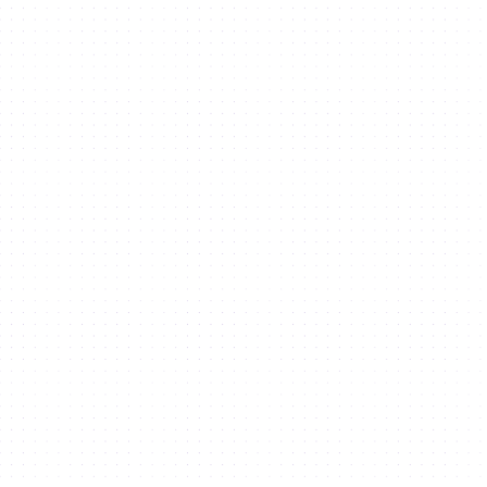
Freizeit & Einkaufen
Gesundheit & Wohlbefinden
Hotels
Newsroom & Events
Pressemitteilung
Galerie
Werbemöglichkeiten
Wissensbank
Blog
For Press