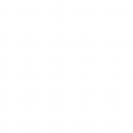
LÖSUNGEN
Büroraum
Coworking & Arbeitsplätze
Lager & LIUS
Grundstück zu vermieten
Einzelhandel
Ausstellungsräume
Entwickler in DSO
Maßgeschneiderte Angebote
Tagungs- und Konferenzeinrichtungen
Student Accommodation
Staff Accommodation
UAV and Mobility Test Zone