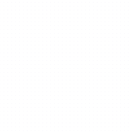
es Form Strategic Partnership
Startup Growth
s form strategic partnership to
tup growth
没有找到您要查找的内
容？
发送询问