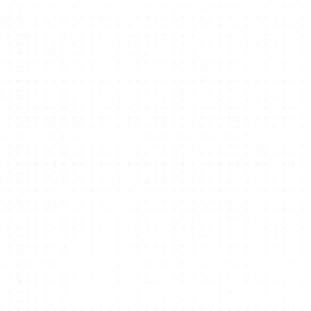
博客
Dubai Technology Entrepreneurship Campus (Dtec)
Dubai Digital Park
Rochester Insitute of Technology
版权所有 © DSO 2023。保留所有权利。
条款和条件
隐私策略