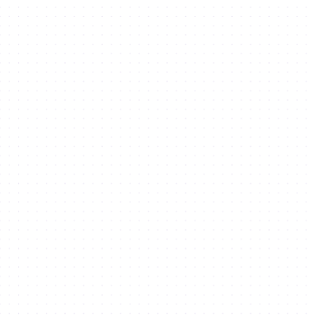
编辑部
新闻稿
画廊
媒体工具包
Legislation
Sustainability
Dubai Integrated Economic Zones
Newsroom
Careers
知识库