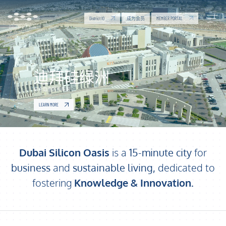
Dubai Silicon Oasis | Economic Zone for Knowledge
跳转到主内容
District IO
MEMBER PORTAL
成为会员
迪拜硅绿洲
综合自由区科技园
LEARN MORE
Dubai Silicon Oasis
is a
15-minute city
for
business
and
sustainable living,
dedicated to
fostering
Knowledge & Innovation
.