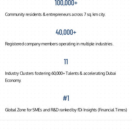
100,000+
Community residents & entrepreneurs across 7 sq. km city.
40,000+
Registered company members operating in multiple industries.
11
Industry Clusters fostering 60,000+ Talents & accelerating Dubai
Economy.
#1
Global Zone for SMEs and R&D ranked by fDi Insights (Financial Times)