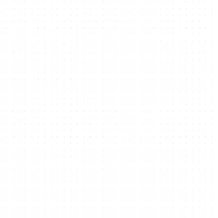
09
able Development
xTech
What we
offer