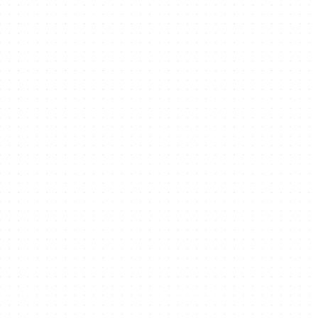
Latest
News
from us and our Community
Access
Newsroom
Mohammed Bin Rashid Launches AED12
Expansion Projects For Dubai Silicon
Mohammed bin Rashid launches AED12.
expansion projects for Dubai Silicon 
Read more