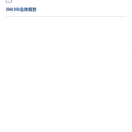
2040 DSO总体规划
Sustainable economic
growth through
Industry
Clusters
Industry Clusters and Associations are designed to foster
Innovation, enrich economic growth, facilitate knowledge
transfer and provide access to the talent pool