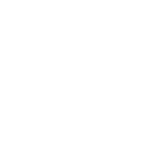
Explore our offerings at Dubai Silicon
Oasis
Business Setup
in Dubai Silicon Oasis
Co-working
in Dubai Silicon Oasis